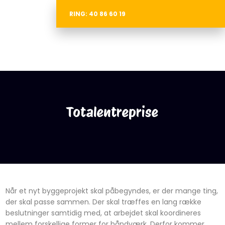
RING: 40 86 60 19
Totalentreprise
​Når et nyt byggeprojekt skal påbegyndes, er der mange ting,
der skal passe sammen. Der skal træffes en lang række
beslutninger samtidig med, at arbejdet skal koordineres
mellem forskellige former for håndværk. Derfor kommer