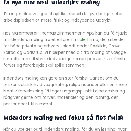
Få nye rum med indendørs maling
Trænger dine vægge til nyt liv, eller vil du give boligen eller
arbejdspladsen et mere friskt og indbydende udtryk?
Hos Malermester Thomas Zimmermann ApS kan du få hjælp
til indendørs maling fra et erfarent
malerfirma
, der arbejder
for både private og erhverv i blandt andet Roskilde, Greve,
Solrød og Gadstrup. Vi hjælper med alt fra maling af vægge
i enkelte rum til større indvendige maleropgaver, hvor finish,
farver og forarbejde skal spille sammen.
Indendørs maling kan gøre en stor forskel, uanset om du
ønsker klassisk hvid vægmaling, rolige nuancer eller en mere
kreativ farveløsning. Vi tager udgangspunkt i dine ønsker og
rådgiver gerne om farver, materialer og den løsning, der
passer bedst til rummet.
Indendørs maling med fokus på flot finish
Når du vælger os til indendørs maling, får du en løsning, hvor