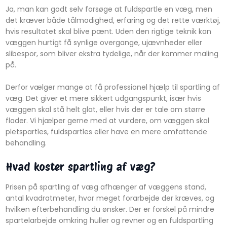
Ja, man kan godt selv forsøge at fuldspartle en væg, men
det kræver både tålmodighed, erfaring og det rette værktøj,
hvis resultatet skal blive pænt. Uden den rigtige teknik kan
væggen hurtigt få synlige overgange, ujævnheder eller
slibespor, som bliver ekstra tydelige, når der kommer maling
på.
Derfor vælger mange at få professionel hjælp til spartling af
væg. Det giver et mere sikkert udgangspunkt, især hvis
væggen skal stå helt glat, eller hvis der er tale om større
flader. Vi hjælper gerne med at vurdere, om væggen skal
pletspartles, fuldspartles eller have en mere omfattende
behandling.
Hvad koster spartling af væg?
Prisen på spartling af væg afhænger af væggens stand,
antal kvadratmeter, hvor meget forarbejde der kræves, og
hvilken efterbehandling du ønsker. Der er forskel på mindre
spartelarbejde omkring huller og revner og en fuldspartling