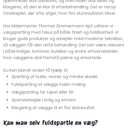
ujævnheder skal udbedres, og overfladen skal slibes og
klargøres, så den er klar til efterbehandling. Det er netop
forarbejdet, der ofte afgør, hvor flot slutresultatet bliver.
Hos Malermester Thomas Zimmermann ApS udfører vi
vægspartling med fokus på både finish og holdbarhed. Vi
bruger gode produkter og arbejder med moderne teknikker,
så væggen får den rette behandling. Det kan være relevant
i både boliger, kontorer, butikker og andre erhvervslokaler,
hvor væggene skal fremstå pæne og ensartede.
Du kan blandt andet få hjælp til:
​Spartling af huller, revner og mindre skader
​Fuldspartling af vægge inden maling
​Vægspartling før tapet eller filt
​Spartelarbejde i bolig og erhverv
​Klargøring af vægge til et flot slutresultat
Kan man selv fuldspartle en væg?