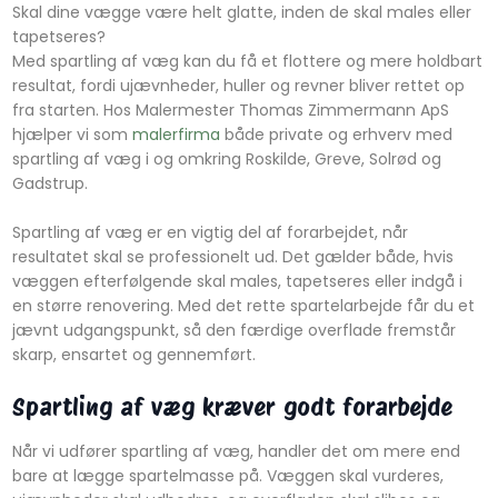
Skal dine vægge være helt glatte, inden de skal males eller
tapetseres?
Med spartling af væg kan du få et flottere og mere holdbart
resultat, fordi ujævnheder, huller og revner bliver rettet op
fra starten. Hos Malermester Thomas Zimmermann ApS
hjælper vi som
malerfirma
både private og erhverv med
spartling af væg i og omkring Roskilde, Greve, Solrød og
Gadstrup.
Spartling af væg er en vigtig del af forarbejdet, når
resultatet skal se professionelt ud. Det gælder både, hvis
væggen efterfølgende skal males, tapetseres eller indgå i
en større renovering. Med det rette spartelarbejde får du et
jævnt udgangspunkt, så den færdige overflade fremstår
skarp, ensartet og gennemført.
Spartling af væg kræver godt forarbejde
Når vi udfører spartling af væg, handler det om mere end
bare at lægge spartelmasse på. Væggen skal vurderes,