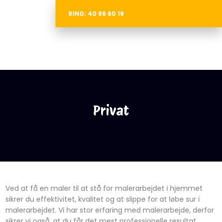
RING: 40 86 60 19
Privat
​Ved at få en maler til at stå for malerarbejdet i hjemmet
sikrer du effektivitet, kvalitet og at slippe for at løbe sur i
malerarbejdet. Vi har stor erfaring med malerarbejde, derfor
sikrer vi også, at du får det mest professionelle resultat.